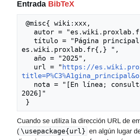
Entrada
BibTeX
 @misc{ wiki:xxx,

   autor = "es.wiki.proxlab.fr",

   título = "Página principal --- 
es.wiki.proxlab.fr{,} ",

   año = "2025",

   url = "
https://es.wiki.pro
title=P%C3%A1gina_principal&o
   nota = "[En línea; consultado el 8-agosto-
2026]"

Cuando se utiliza la dirección URL de 
(
\usepackage{url}
en algún lugar de