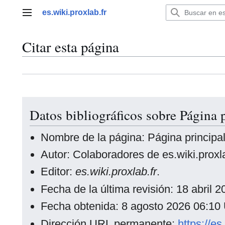
Ir
es.wiki.proxlab.fr
al
Menú principal
contenido
Citar esta página
Datos bibliográficos sobre Página 
Nombre de la página: Página principa
Autor: Colaboradores de es.wiki.proxla
Editor:
es.wiki.proxlab.fr
.
Fecha de la última revisión: 18 abril
Fecha obtenida: 8 agosto 2026 06:1
Dirección URL permanente:
https://es