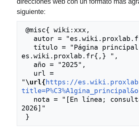
direcciones web con un formato más agra
siguiente:
 @misc{ wiki:xxx,

   autor = "es.wiki.proxlab.fr",

   título = "Página principal --- 
es.wiki.proxlab.fr{,} ",

   año = "2025",

   url = 
"
\url{
https://es.wiki.proxlab
title=P%C3%A1gina_principal&o
   nota = "[En línea; consultado el 8-agosto-
2026]"
